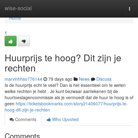
Home
wise-social
Togg
navi
Home
1
Huurprijs te hoog? Dit zijn je
rechten
marvinhhso776144
79 days ago
News
Discuss
Is de huurprijs echt te veel? Dan is het essentieel om te weten
welke rechten je hebt . Je kunt bezwaar aantekenen bij de
huurtoeslagencommissie als je vermoedt dat de huur te hoog is of
geen
https://ticketsbookmarks.com/story21406077/huurprijs-te-
hoog-dit-zijn-je-rechten
Comments
Who Upvoted
Comments