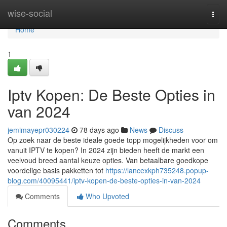
Home
wise-social
Togg
navi
Home
1
Iptv Kopen: De Beste Opties in
van 2024
jemimayepr030224
78 days ago
News
Discuss
Op zoek naar de beste ideale goede topp mogelijkheden voor om
vanuit IPTV te kopen? In 2024 zijn bieden heeft de markt een
veelvoud breed aantal keuze opties. Van betaalbare goedkope
voordelige basis pakketten tot
https://lancexkph735248.popup-
blog.com/40095441/iptv-kopen-de-beste-opties-in-van-2024
Comments
Who Upvoted
Comments