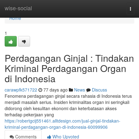
Home
wise-social
Togg
navi
Home
1
Perdagangan Ginjal : Tindakan
Kriminal Perdagangan Organ
di Indonesia
carawpfk571722
77 days ago
News
Discuss
Fenomena perdagangan ginjal secara rahasia di Indonesia terus
menjadi masalah serius. Insiden kriminalitas organ ini seringkali
didorong oleh kesulitan ekonomi dan keterbatasan akses
terhadap pekerjaan yang
https://robertgcij551461.alltdesign.com/jual-ginjal-tindakan-
kriminal-perdagangan-organ-di-indonesia-60099906
Comments
Who Upvoted