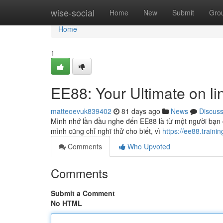
Home
wise-social
Home
New
Submit
Gro
Home
1
EE88: Your Ultimate on li
matteoevuk839402
81 days ago
News
Discus
Mình nhớ lần đầu nghe đến EE88 là từ một người bạn c
mình cũng chỉ nghĩ thử cho biết, vì
https://ee88.trainin
Comments
Who Upvoted
Comments
Submit a Comment
No HTML