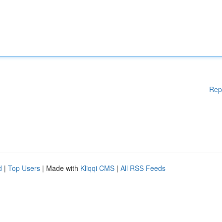
Rep
d
|
Top Users
| Made with
Kliqqi CMS
|
All RSS Feeds