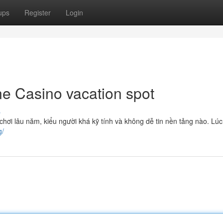
ups
Register
Login
ne Casino vacation spot
s
hơi lâu năm, kiểu người khá kỹ tính và không dễ tin nền tảng nào. Lúc
g/