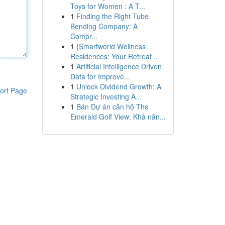
Toys for Women : A T...
1
Finding the Right Tube
Bending Company: A
Compr...
1
{Smartworld Wellness
Residences: Your Retreat ...
1
Artificial Intelligence Driven
Data for Improve...
1
Unlock Dividend Growth: A
ort Page
Strategic Investing A...
1
Bán Dự án căn hộ The
Emerald Golf View: Khả năn...