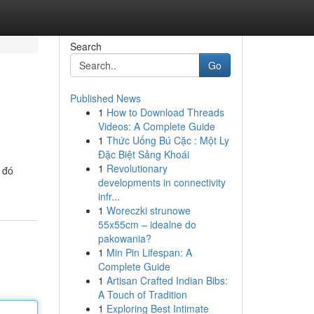
Search
Go
Published News
1
How to Download Threads
Videos: A Complete Guide
1
Thức Uống Bú Cặc : Một Ly
Đặc Biệt Sảng Khoái
1
Revolutionary
 đó
developments in connectivity
infr...
1
Woreczki strunowe
55x55cm – idealne do
pakowania?
1
Min Pin Lifespan: A
Complete Guide
1
Artisan Crafted Indian Bibs:
A Touch of Tradition
1
Exploring Best Intimate