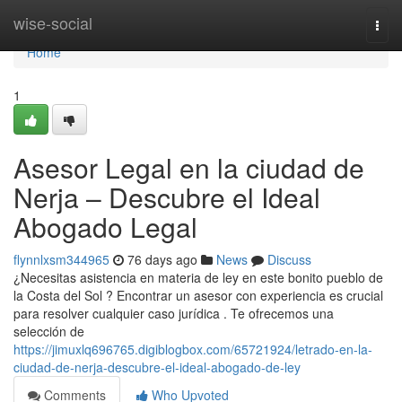
Home
wise-social
Togg
navi
Home
1
Asesor Legal en la ciudad de
Nerja – Descubre el Ideal
Abogado Legal
flynnlxsm344965
76 days ago
News
Discuss
¿Necesitas asistencia en materia de ley en este bonito pueblo de
la Costa del Sol ? Encontrar un asesor con experiencia es crucial
para resolver cualquier caso jurídica . Te ofrecemos una
selección de
https://jimuxlq696765.digiblogbox.com/65721924/letrado-en-la-
ciudad-de-nerja-descubre-el-ideal-abogado-de-ley
Comments
Who Upvoted