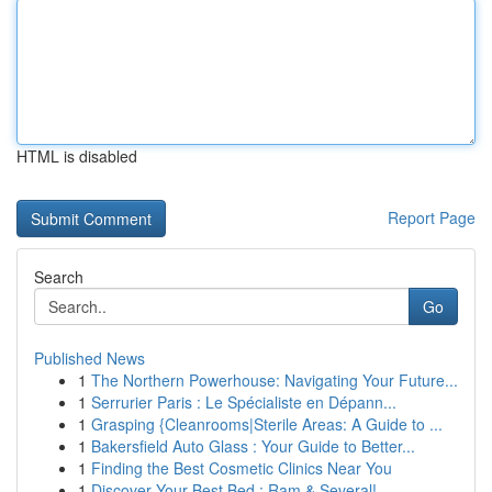
HTML is disabled
Report Page
Search
Go
Published News
1
The Northern Powerhouse: Navigating Your Future...
1
Serrurier Paris : Le Spécialiste en Dépann...
1
Grasping {Cleanrooms|Sterile Areas: A Guide to ...
1
Bakersfield Auto Glass : Your Guide to Better...
1
Finding the Best Cosmetic Clinics Near You
1
Discover Your Best Bed : Ram & Several!