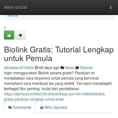
Home
wise-social
Togg
navi
Home
1
Biolink Gratis: Tutorial Lengkap
untuk Pemula
aliciawauv514202
66 days ago
News
Discuss
Ingin menggunakan Biolink secara gratis? Panduan ini
menjelaskan cara terperinci untuk pemula yang berminat
memahami cara membuat bio yang efektif. Tim kami menjelajahi
berbagai fitur penting, mulai dari pendaftaran
https://darrenxnmt593729.therainblog.com/40109830/biolink-
gratis-panduan-lengkap-untuk-anda
Comments
Who Upvoted