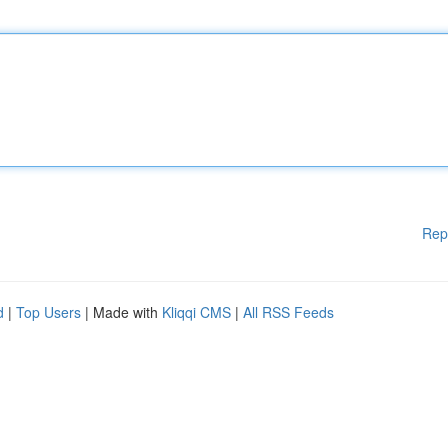
Rep
d
|
Top Users
| Made with
Kliqqi CMS
|
All RSS Feeds