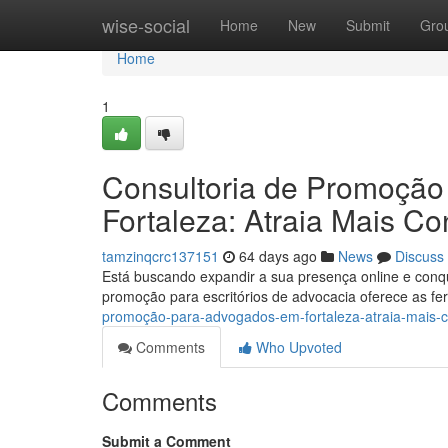
Home
wise-social
Home
New
Submit
Gro
Home
1
Consultoria de Promoção 
Fortaleza: Atraia Mais Co
tamzinqcrc137151
64 days ago
News
Discuss
Está buscando expandir a sua presença online e conq
promoção para escritórios de advocacia oferece as f
promoção-para-advogados-em-fortaleza-atraia-mais-
Comments
Who Upvoted
Comments
Submit a Comment