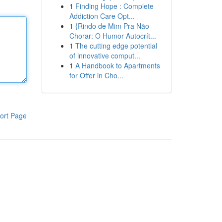
1
Finding Hope : Complete
Addiction Care Opt...
1
{Rindo de Mim Pra Não
Chorar: O Humor Autocrít...
1
The cutting edge potential
of innovative comput...
1
A Handbook to Apartments
for Offer in Cho...
ort Page