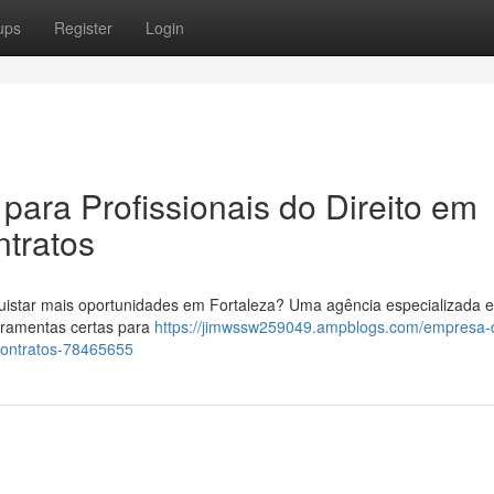
ups
Register
Login
para Profissionais do Direito em
ntratos
uistar mais oportunidades em Fortaleza? Uma agência especializada 
erramentas certas para
https://jimwssw259049.ampblogs.com/empresa-
contratos-78465655