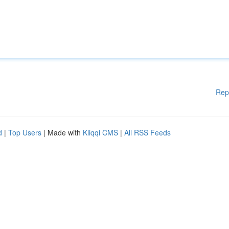
Rep
d
|
Top Users
| Made with
Kliqqi CMS
|
All RSS Feeds