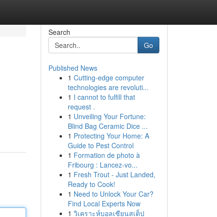
Search
Go
Published News
1
Cutting-edge computer
technologies are revoluti...
1
I cannot to fulfill that
request .
1
Unveiling Your Fortune:
Blind Bag Ceramic Dice ...
1
Protecting Your Home: A
Guide to Pest Control
1
Formation de photo à
Fribourg : Lancez-vo...
1
Fresh Trout - Just Landed,
Ready to Cook!
1
Need to Unlock Your Car?
Find Local Experts Now
1
วิเคราะห์บอลเซียนสเต็ป