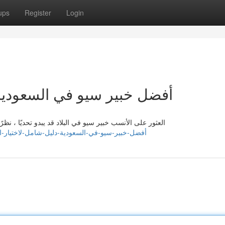
ups
Register
Login
أفضل خبير سيو في السعودية:
العثور على الأنسب خبير سيو في البلاد قد يبدو تحديًا ، نظ
yqgdz400860.howeweb.com/42250568/أفضل-خبير-سيو-في-السعودية-دليل-شامل-لاختيار-الأنسب