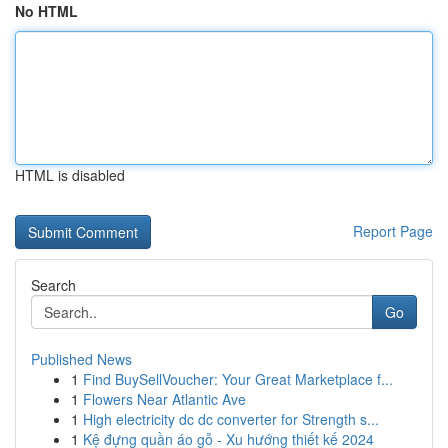
No HTML
HTML is disabled
Report Page
Search
Go
Published News
1
Find BuySellVoucher: Your Great Marketplace f...
1
Flowers Near Atlantic Ave
1
High electricity dc dc converter for Strength s...
1
Kệ đựng quần áo gỗ - Xu hướng thiết kế 2024