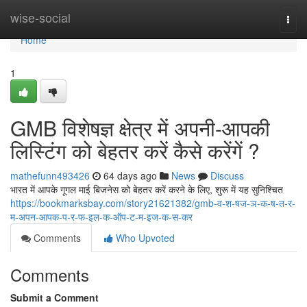
Home
wise-social
Togg
navi
Home
1
GMB विशेषज्ञ क्षेत्र में अपनी-आपकी
लिस्टिंग को बेहतर करें कैसे करेंगें ?
mathefunn493426
64 days ago
News
Discuss
भारत में आपके गूगल माई बिजनेस को बेहतर करें करने के लिए, शुरू में यह सुनिश्चित
https://bookmarksbay.com/story21621382/gmb-व-श-षज-ञ-क-ष-त-र-
म-अपन-आपक-प-र-फ-इल-क-ऑप-ट-म-इज-क-स-कर
Comments
Who Upvoted
Comments
Submit a Comment