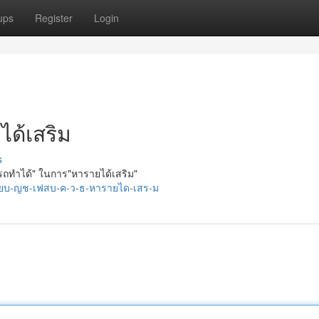
ups
Register
Login
ได้เสริม
s
ารถทำได้" ในการ"หารายได้เสริม"
ขายบ-ญช-เฟสบ-ค-ว-ธ-หารายได-เสร-ม