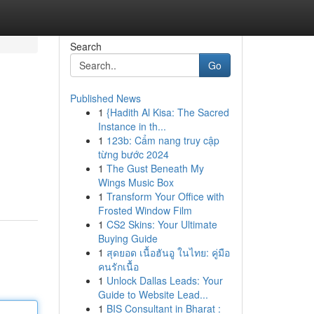
Search
Go
Published News
1
{Hadith Al Kisa: The Sacred
Instance in th...
1
123b: Cẩm nang truy cập
từng bước 2024
1
The Gust Beneath My
Wings Music Box
1
Transform Your Office with
Frosted Window Film
1
CS2 Skins: Your Ultimate
Buying Guide
1
สุดยอด เนื้อฮันอู ในไทย: คู่มือ
คนรักเนื้อ
1
Unlock Dallas Leads: Your
Guide to Website Lead...
1
BIS Consultant in Bharat :