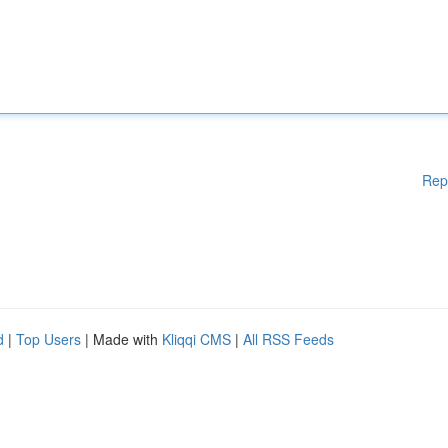
Rep
d
|
Top Users
| Made with
Kliqqi CMS
|
All RSS Feeds