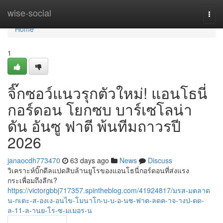
Home
wise-social
Togg
navi
Home
1
จิ๊กซอว์แนวรุกตัวใหม่! แอนโธนี่
กอร์ดอน โยกซบ บาร์เซโลน่า
ดัน อันซู ฟาตี พ้นทีมถาวรปี
2026
janaocdh773470
63 days ago
News
Discuss
วิเคราะห์บิ๊กดีลแปดสิบล้านยูโรของแอนโธนี่กอร์ดอนที่ส่งแรง
กระเพื่อมถึงลีกเ?
https://victorgbbj717357.spintheblog.com/41924817/มรส-มตลาด
น-กเตะ-ส-องเง-อนไข-โมนาโก-บ-บ-อ-นซ-ฟาต-ลดค-าจ-างป-ดด-
ล-11-ล-านย-โร-ซ-มเมอร-น