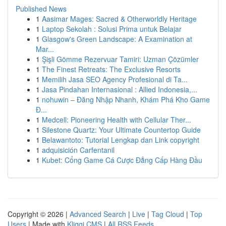
Published News
1
Aasimar Mages: Sacred & Otherworldly Heritage
1
Laptop Sekolah : Solusi Prima untuk Belajar
1
Glasgow's Green Landscape: A Examination at
Mar...
1
Şişli Gömme Rezervuar Tamiri: Uzman Çözümler
1
The Finest Retreats: The Exclusive Resorts
1
Memilih Jasa SEO Agency Profesional di Ta...
1
Jasa Pindahan Internasional : Allied Indonesia,...
1
nohuwin – Đăng Nhập Nhanh, Khám Phá Kho Game
Đ...
1
Medcell: Pioneering Health with Cellular Ther...
1
Silestone Quartz: Your Ultimate Countertop Guide
1
Belawantoto: Tutorial Lengkap dan Link copyright
1
adquisición Carfentanil
1
Kubet: Cổng Game Cá Cược Đẳng Cấp Hàng Đầu
Copyright © 2026 |
Advanced Search
|
Live
|
Tag Cloud
|
Top
Users
| Made with
Kliqqi CMS
|
All RSS Feeds