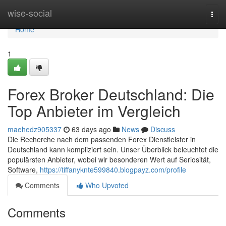
Home
wise-social
Togg
navi
Home
1
Forex Broker Deutschland: Die
Top Anbieter im Vergleich
maehedz905337
63 days ago
News
Discuss
Die Recherche nach dem passenden Forex Dienstleister in
Deutschland kann kompliziert sein. Unser Überblick beleuchtet die
populärsten Anbieter, wobei wir besonderen Wert auf Seriosität,
Software,
https://tiffanyknte599840.blogpayz.com/profile
Comments
Who Upvoted
Comments