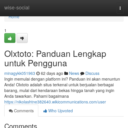
Home
wise-social
Togg
navi
Home
1
Olxtoto: Panduan Lengkap
untuk Pengguna
minagykk051963
62 days ago
News
Discuss
Ingin memulai dengan platform ini? Panduan ini akan menuntun
Anda! Olxtoto adalah situs terkenal untuk berjualan berbagai
barang, mulai dari kendaraan bekas hingga tanah yang ingin
Anda tawarkan. Pahami bagaimana
https://nikolashtne382640.wikicommunications.com/user
Comments
Who Upvoted
Comments