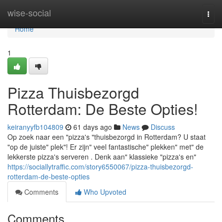
Home
wise-social
Togg
navi
Home
1
Pizza Thuisbezorgd
Rotterdam: De Beste Opties!
keiranyyfb104809
61 days ago
News
Discuss
Op zoek naar een "pizza's "thuisbezorgd in Rotterdam? U staat
"op de juiste" plek"! Er zijn" veel fantastische" plekken" met" de
lekkerste pizza's serveren . Denk aan" klassieke "pizza's en"
https://sociallytraffic.com/story6550067/pizza-thuisbezorgd-
rotterdam-de-beste-opties
Comments
Who Upvoted
Comments