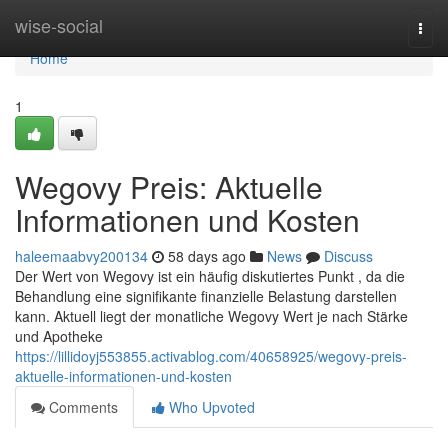
Home
wise-social
Togg
navi
Home
1
Wegovy Preis: Aktuelle
Informationen und Kosten
haleemaabvy200134
58 days ago
News
Discuss
Der Wert von Wegovy ist ein häufig diskutiertes Punkt , da die
Behandlung eine signifikante finanzielle Belastung darstellen
kann. Aktuell liegt der monatliche Wegovy Wert je nach Stärke
und Apotheke
https://lillidoyj553855.activablog.com/40658925/wegovy-preis-
aktuelle-informationen-und-kosten
Comments
Who Upvoted