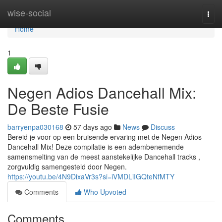
Home
wise-social
Togg
navi
Home
1
Negen Adios Dancehall Mix:
De Beste Fusie
barryenpa030168
57 days ago
News
Discuss
Bereid je voor op een bruisende ervaring met de Negen Adios
Dancehall Mix! Deze compilatie is een adembenemende
samensmelting van de meest aanstekelijke Dancehall tracks ,
zorgvuldig samengesteld door Negen.
https://youtu.be/4N9DixaVr3s?si=iVMDLiIGQteNfMTY
Comments
Who Upvoted
Comments