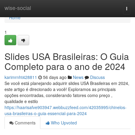
Home
wise-social
Togg
navi
Home
1
Slides USA Brasileiras: O Guia
Completo para o ano de 2024
karimrnht428811
56 days ago
News
Discuss
Se você está planejando adquirir slides USA Brasileiras em 2024,
este artigo é direcionado a você! Exploramos as principais
opções encontradas, considerando fatores como preço ,
qualidade e estilo
https://haarisafve903947.webbuzzfeed.com/42035995/chinelos-
usa-brasileiras-o-guia-essencial-para-2024
Comments
Who Upvoted