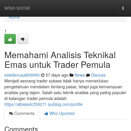
Home
wise-social
Togg
navi
Home
1
Memahami Analisis Teknikal
Emas untuk Trader Pemula
estellenuaa809990
57 days ago
News
Discuss
Menjadi seorang trader sukses tidak hanya memerlukan
pengetahuan mendalam tentang pasar, tetapi juga kemampuan
analisis yang tajam. Salah satu teknik analisis yang paling populer
di kalangan trader pemula adalah
https://albiekatr259271.iyublog.com/profile
Comments
Who Upvoted
Comments