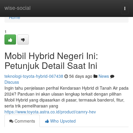
Home
wise-social
Togg
navi
Home
1
Mobil Hybrid Negeri Ini:
Petunjuk Detail Saat Ini
teknologi-toyota-hybrid-067438
56 days ago
News
Discuss
Ingin tahu penjelasan perihal Kendaraan Hybrid di Tanah Air pada
2024? Panduan ini akan ulasan lengkap terkait dengan pilihan
Mobil Hybrid yang dipasarkan di pasar, termasuk banderol, fitur,
serta trik pemeliharaan yang
https://www.toyota.astra.co.id/product/camry-hev
Comments
Who Upvoted