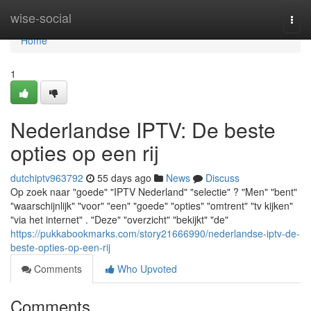
Home
wise-social
Togg
navi
Home
1
Nederlandse IPTV: De beste
opties op een rij
dutchiptv963792
55 days ago
News
Discuss
Op zoek naar "goede" "IPTV Nederland" "selectie" ? "Men" "bent"
"waarschijnlijk" "voor" "een" "goede" "opties" "omtrent" "tv kijken"
"via het internet" . "Deze" "overzicht" "bekijkt" "de"
https://pukkabookmarks.com/story21666990/nederlandse-iptv-de-
beste-opties-op-een-rij
Comments
Who Upvoted
Comments