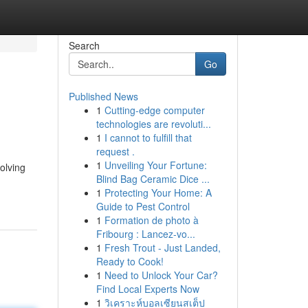
Search
Go
Published News
1
Cutting-edge computer
technologies are revoluti...
1
I cannot to fulfill that
request .
1
Unveiling Your Fortune:
olving
Blind Bag Ceramic Dice ...
1
Protecting Your Home: A
Guide to Pest Control
1
Formation de photo à
Fribourg : Lancez-vo...
1
Fresh Trout - Just Landed,
Ready to Cook!
1
Need to Unlock Your Car?
Find Local Experts Now
1
วิเคราะห์บอลเซียนสเต็ป