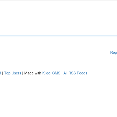
Rep
d
|
Top Users
| Made with
Kliqqi CMS
|
All RSS Feeds