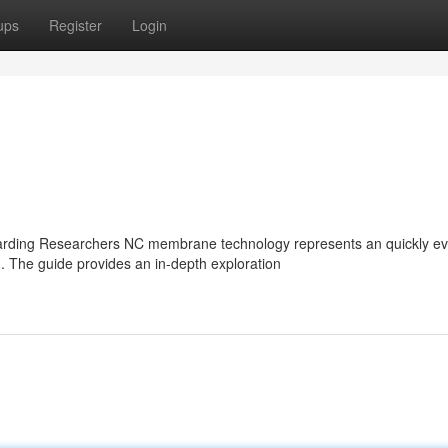
ups
Register
Login
ing Researchers NC membrane technology represents an quickly ev
g. The guide provides an in-depth exploration