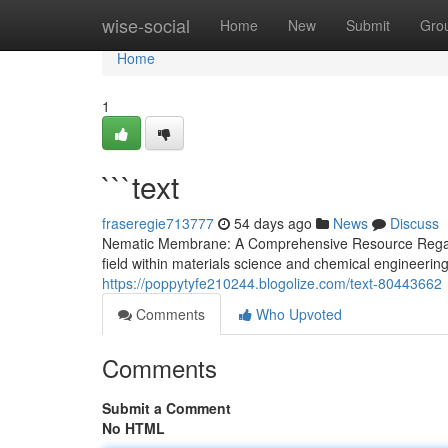
Home
wise-social
Home
New
Submit
Gro
Home
1
```text
fraseregie713777
54 days ago
News
Discuss
Nematic Membrane: A Comprehensive Resource Regard
field within materials science and chemical engineerin
https://poppytyfe210244.blogolize.com/text-80443662
Comments
Who Upvoted
Comments
Submit a Comment
No HTML