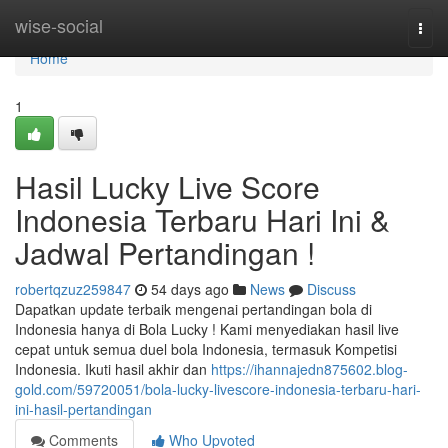
Home
wise-social
Togg
navi
Home
1
Hasil Lucky Live Score
Indonesia Terbaru Hari Ini &
Jadwal Pertandingan !
robertqzuz259847
54 days ago
News
Discuss
Dapatkan update terbaik mengenai pertandingan bola di
Indonesia hanya di Bola Lucky ! Kami menyediakan hasil live
cepat untuk semua duel bola Indonesia, termasuk Kompetisi
Indonesia. Ikuti hasil akhir dan
https://ihannajedn875602.blog-
gold.com/59720051/bola-lucky-livescore-indonesia-terbaru-hari-
ini-hasil-pertandingan
Comments
Who Upvoted