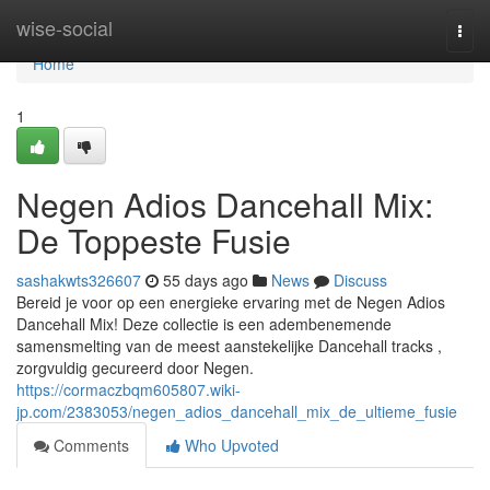
Home
wise-social
Togg
navi
Home
1
Negen Adios Dancehall Mix:
De Toppeste Fusie
sashakwts326607
55 days ago
News
Discuss
Bereid je voor op een energieke ervaring met de Negen Adios
Dancehall Mix! Deze collectie is een adembenemende
samensmelting van de meest aanstekelijke Dancehall tracks ,
zorgvuldig gecureerd door Negen.
https://cormaczbqm605807.wiki-
jp.com/2383053/negen_adios_dancehall_mix_de_ultieme_fusie
Comments
Who Upvoted