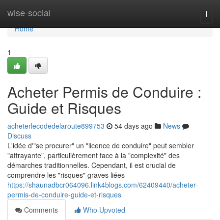
Home
wise-social
Togg
navi
Home
1
Acheter Permis de Conduire :
Guide et Risques
acheterlecodedelaroute899753
54 days ago
News
Discuss
L'idée d'"se procurer" un "licence de conduire" peut sembler
"attrayante", particulièrement face à la "complexité" des
démarches traditionnelles. Cependant, il est crucial de
comprendre les "risques" graves liées
https://shaunadbcr064096.link4blogs.com/62409440/acheter-
permis-de-conduire-guide-et-risques
Comments
Who Upvoted