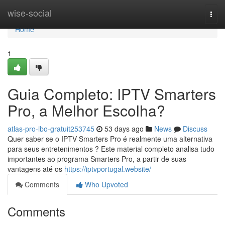
Home
wise-social
Togg
navi
Home
1
Guia Completo: IPTV Smarters
Pro, a Melhor Escolha?
atlas-pro-ibo-gratuit253745
53 days ago
News
Discuss
Quer saber se o IPTV Smarters Pro é realmente uma alternativa
para seus entretenimentos ? Este material completo analisa tudo
importantes ao programa Smarters Pro, a partir de suas
vantagens até os
https://iptvportugal.website/
Comments
Who Upvoted
Comments