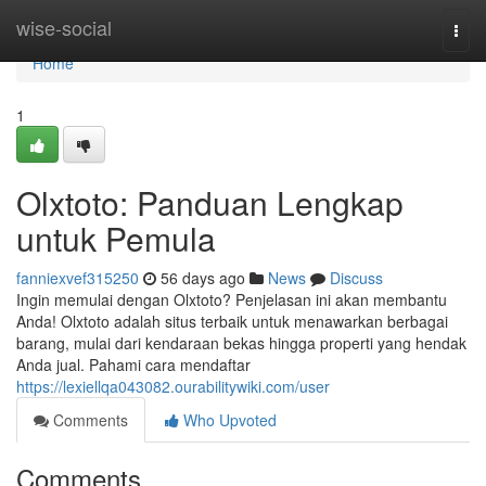
Home
wise-social
Togg
navi
Home
1
Olxtoto: Panduan Lengkap
untuk Pemula
fanniexvef315250
56 days ago
News
Discuss
Ingin memulai dengan Olxtoto? Penjelasan ini akan membantu
Anda! Olxtoto adalah situs terbaik untuk menawarkan berbagai
barang, mulai dari kendaraan bekas hingga properti yang hendak
Anda jual. Pahami cara mendaftar
https://lexiellqa043082.ourabilitywiki.com/user
Comments
Who Upvoted
Comments