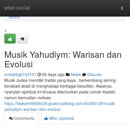
Home
wise-social
Togg
navi
Home
1
Musik Yahudiym: Warisan dan
Evolusi
anitabbgk743101
55 days ago
News
Discuss
Musik Judea memiliki tradisi yang kaya , berkembang seiring
berabad-abad di menghadapi berbagai kesulitan. Awalnya,
nyanyian spiritual ini khusus dilantunkan pada rumah ibadah,
namun kemudian meluas
https://blakehhtl668428.goabroadblog.com/40289129/musik-
yahudiym-warisan-dan-evolusi
Comments
Who Upvoted