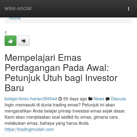
Home
wise-social
Togg
navi
Home
1
Mempelajari Emas
Perdagangan Pada Awal:
Petunjuk Utuh bagi Investor
Baru
belajar-forex-harian356544
55 days ago
News
Discuss
Ingin memasuki di dunia trading emas? Petunjuk ini akan
mengarahkan Anda belajar prinsip investasi emas sejak dasar.
Kami akan menjelaskan soal sedikit itu emas, gimana cara
melakukan emas, bahaya yang harus Anda
https://tradingmudah.com