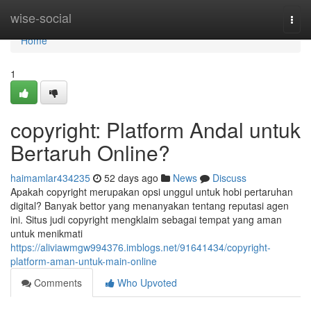
Home
wise-social
Togg
navi
Home
1
copyright: Platform Andal untuk
Bertaruh Online?
haimamlar434235
52 days ago
News
Discuss
Apakah copyright merupakan opsi unggul untuk hobi pertaruhan
digital? Banyak bettor yang menanyakan tentang reputasi agen
ini. Situs judi copyright mengklaim sebagai tempat yang aman
untuk menikmati
https://aliviawmgw994376.imblogs.net/91641434/copyright-
platform-aman-untuk-main-online
Comments
Who Upvoted