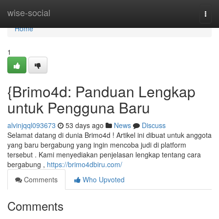
Home
wise-social
Togg
navi
Home
1
{Brimo4d: Panduan Lengkap
untuk Pengguna Baru
alvinjqql093673
53 days ago
News
Discuss
Selamat datang di dunia Brimo4d ! Artikel ini dibuat untuk anggota
yang baru bergabung yang ingin mencoba judi di platform
tersebut . Kami menyediakan penjelasan lengkap tentang cara
bergabung ,
https://brimo4dbiru.com/
Comments
Who Upvoted
Comments