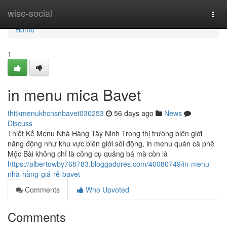
Home
wise-social
Togg
navi
Home
1
in menu mica Bavet
thitkmenukhchsnbavet030253
56 days ago
News
Discuss
Thiết Kế Menu Nhà Hàng Tây Ninh Trong thị trường biên giới
năng động như khu vực biên giới sôi động, in menu quán cà phê
Mộc Bài không chỉ là công cụ quảng bá mà còn là
https://albertowby768783.bloggadores.com/40080749/in-menu-
nhà-hàng-giá-rẻ-bavet
Comments
Who Upvoted
Comments