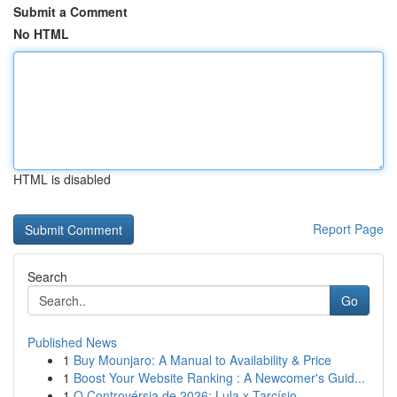
Submit a Comment
No HTML
HTML is disabled
Report Page
Search
Go
Published News
1
Buy Mounjaro: A Manual to Availability & Price
1
Boost Your Website Ranking : A Newcomer's Guid...
1
O Controvérsia de 2026: Lula x Tarcísio