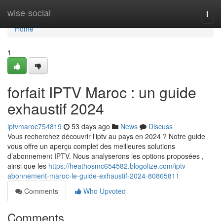
Home
wise-social
Togg
navi
Home
1
forfait IPTV Maroc : un guide
exhaustif 2024
iptvmaroc754819
53 days ago
News
Discuss
Vous recherchez découvrir l’iptv au pays en 2024 ? Notre guide
vous offre un aperçu complet des meilleures solutions
d’abonnement IPTV. Nous analyserons les options proposées ,
ainsi que les
https://heathosmc654582.blogolize.com/iptv-
abonnement-maroc-le-guide-exhaustif-2024-80865811
Comments
Who Upvoted
Comments