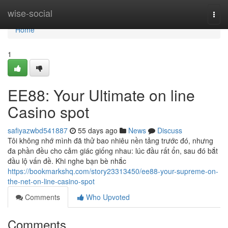
Home
wise-social
Togg
navi
Home
1
EE88: Your Ultimate on line
Casino spot
safiyazwbd541887
55 days ago
News
Discuss
Tôi không nhớ mình đã thử bao nhiêu nền tảng trước đó, nhưng
đa phần đều cho cảm giác giống nhau: lúc đầu rất ổn, sau đó bắt
đầu lộ vấn đề. Khi nghe bạn bè nhắc
https://bookmarkshq.com/story23313450/ee88-your-supreme-on-
the-net-on-line-casino-spot
Comments
Who Upvoted
Comments