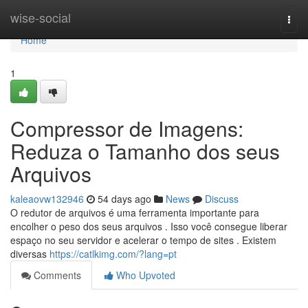
Home
wise-social
Togg
navi
Home
1
Compressor de Imagens:
Reduza o Tamanho dos seus
Arquivos
kaleaovw132946
54 days ago
News
Discuss
O redutor de arquivos é uma ferramenta importante para
encolher o peso dos seus arquivos . Isso você consegue liberar
espaço no seu servidor e acelerar o tempo de sites . Existem
diversas
https://catlkimg.com/?lang=pt
Comments
Who Upvoted