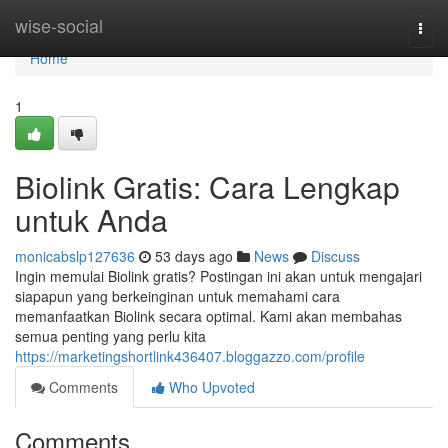
Home
wise-social
Togg
navi
Home
1
Biolink Gratis: Cara Lengkap
untuk Anda
monicabslp127636
53 days ago
News
Discuss
Ingin memulai Biolink gratis? Postingan ini akan untuk mengajari
siapapun yang berkeinginan untuk memahami cara
memanfaatkan Biolink secara optimal. Kami akan membahas
semua penting yang perlu kita
https://marketingshortlink436407.bloggazzo.com/profile
Comments
Who Upvoted
Comments