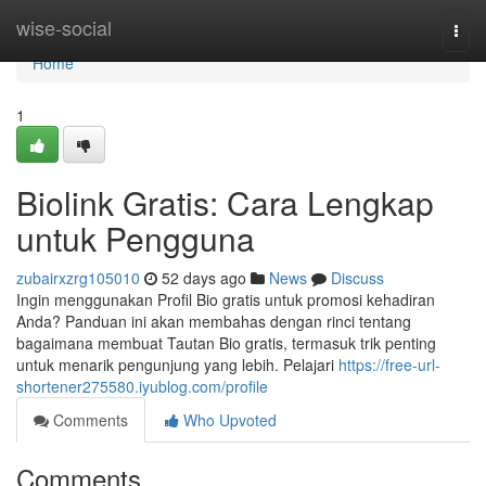
Home
wise-social
Togg
navi
Home
1
Biolink Gratis: Cara Lengkap
untuk Pengguna
zubairxzrg105010
52 days ago
News
Discuss
Ingin menggunakan Profil Bio gratis untuk promosi kehadiran
Anda? Panduan ini akan membahas dengan rinci tentang
bagaimana membuat Tautan Bio gratis, termasuk trik penting
untuk menarik pengunjung yang lebih. Pelajari
https://free-url-
shortener275580.iyublog.com/profile
Comments
Who Upvoted
Comments