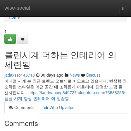
Home
wise-social
Togg
navi
Home
1
클린시계 더하는 인테리어 의
세련됨
jadaxsso145718
30 days ago
News
Discuss
미니멀 시계 는 최근 트렌드 오브제로 떠오르고 있습니다. 번잡함 최
소화된 스타일은 어떤 공간 에 조화롭게 어울리며, 단정함 느낌 을
선사합니다 .
https://katrinahcng649727.blogofoto.com/73538255/
심플-시계-향상-인테리어-에-깔끔함
Comments
Who Upvoted
Comments