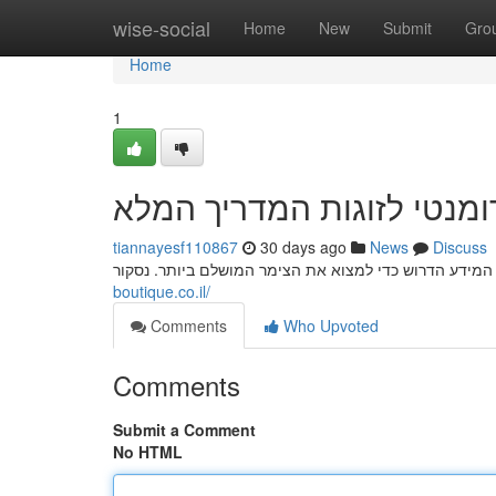
Home
wise-social
Home
New
Submit
Gro
Home
1
ומנטי לזוגות המדריך המלא
tiannayesf110867
30 days ago
News
Discuss
boutique.co.il/
Comments
Who Upvoted
Comments
Submit a Comment
No HTML