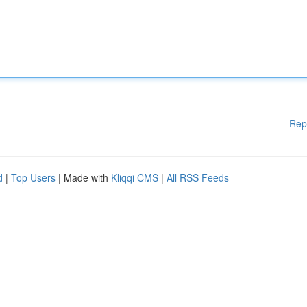
Rep
d
|
Top Users
| Made with
Kliqqi CMS
|
All RSS Feeds