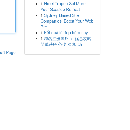
1
Hotel Tropea Sul Mare:
Your Seaside Retreat
1
Sydney-Based Site
Companies: Boost Your Web
Pre...
1
Kết quả lô đẹp hôm nay
1
域名注册国外 ： 优惠攻略，
简单获得 心仪 网络地址
ort Page