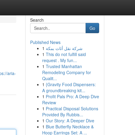
Search
Go
Published News
1
شركة نقل أثاث بمكة
1
This do not fulfill said
request . My fun...
1
Trusted Manhattan
Remodeling Company for
ps://aria-
Qualit...
1
{Gravity Food Dispensers:
A groundbreaking kit...
1
Profit Pals Pro: A Deep Dive
Review
1
Practical Disposal Solutions
Provided By Rubbis...
1
Our Story: A Deeper Dive
1
Blue Butterfly Necklace &
Hoop Earrings Set: A ...