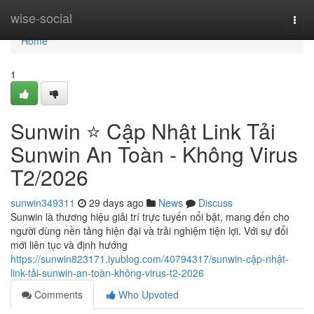
Home
wise-social
Togg
navi
Home
1
Sunwin ⭐️ Cập Nhật Link Tải
Sunwin An Toàn - Không Virus
T2/2026
sunwin349311
29 days ago
News
Discuss
Sunwin là thương hiệu giải trí trực tuyến nổi bật, mang đến cho
người dùng nền tảng hiện đại và trải nghiệm tiện lợi. Với sự đổi
mới liên tục và định hướng
https://sunwin823171.iyublog.com/40794317/sunwin-cập-nhật-
link-tải-sunwin-an-toàn-không-virus-t2-2026
Comments
Who Upvoted