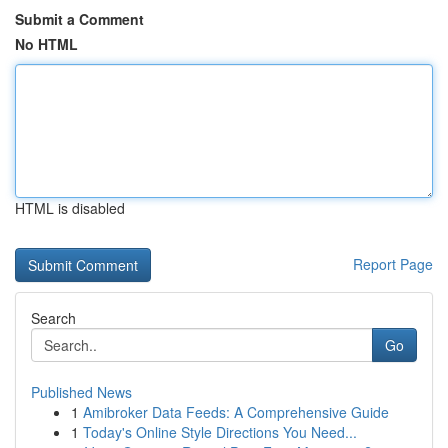
Submit a Comment
No HTML
HTML is disabled
Report Page
Search
Go
Published News
1
Amibroker Data Feeds: A Comprehensive Guide
1
Today's Online Style Directions You Need...