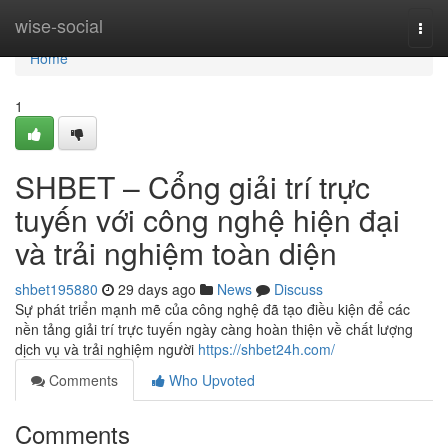
Home
wise-social
Togg
navi
Home
1
SHBET – Cổng giải trí trực
tuyến với công nghệ hiện đại
và trải nghiệm toàn diện
shbet195880
29 days ago
News
Discuss
Sự phát triển mạnh mẽ của công nghệ đã tạo điều kiện để các
nền tảng giải trí trực tuyến ngày càng hoàn thiện về chất lượng
dịch vụ và trải nghiệm người
https://shbet24h.com/
Comments
Who Upvoted
Comments